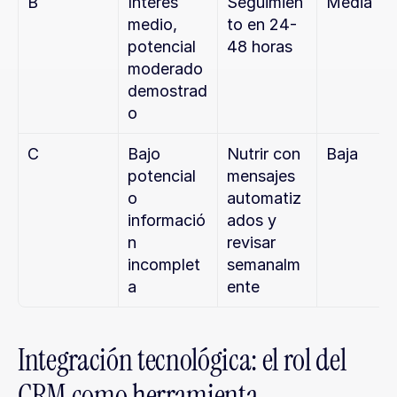
B
Interés 
Seguimien
Media
medio, 
to en 24-
potencial 
48 horas
moderado 
demostrad
o
C
Bajo 
Nutrir con 
Baja
potencial 
mensajes 
o 
automatiz
informació
ados y 
n 
revisar 
incomplet
semanalm
a
ente
Integración tecnológica: el rol del 
CRM como herramienta