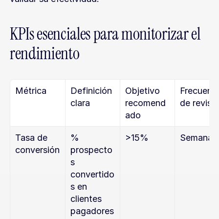
KPIs esenciales para monitorizar el 
rendimiento
Métrica
Definición 
Objetivo 
Frecuenci
clara
recomend
de revisi
ado
Tasa de 
% 
>15%
Semanal
conversión
prospecto
s 
convertido
s en 
clientes 
pagadores