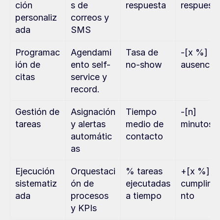
ción 
s de 
respuesta
respuest
personaliz
correos y 
ada
SMS
Programac
Agendami
Tasa de 
-[x %] 
ión de 
ento self-
no-show
ausencia
citas
service y 
record.
Gestión de 
Asignación 
Tiempo 
-[n] 
tareas
y alertas 
medio de 
minutos
automátic
contacto
as
Ejecución 
Orquestaci
% tareas 
+[x %] 
sistematiz
ón de 
ejecutadas 
cumplimi
ada
procesos 
a tiempo
nto
y KPIs