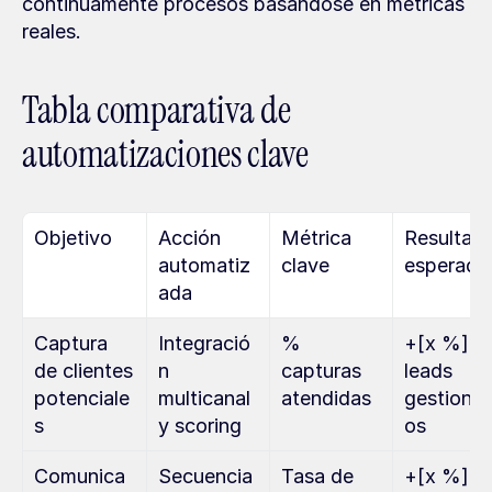
continuamente procesos basándose en métricas 
reales.
Tabla comparativa de 
automatizaciones clave
Objetivo
Acción 
Métrica 
Resultado
automatiz
clave
esperado
ada
Captura 
Integració
% 
+[x %] 
de clientes 
n 
capturas 
leads 
potenciale
multicanal 
atendidas
gestiona
s
y scoring
os
Comunica
Secuencia
Tasa de 
+[x %] 