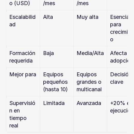
o (USD)
/mes
/mes
Escalabilid
Alta
Muy alta
Esencial 
ad
para 
crecimien
o
Formación 
Baja
Media/Alta
Afecta a 
requerida
adopción
Mejor para
Equipos 
Equipos 
Decisión 
pequeños 
grandes o 
clave
(hasta 10)
multicanal
Supervisió
Limitada
Avanzada
+20% en 
n en 
ejecución
tiempo 
real