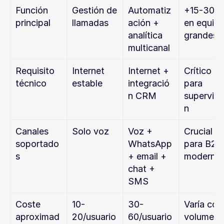
Función 
Gestión de 
Automatiz
+15-30% 
principal
llamadas
ación + 
en equipo
analítica 
grandes
multicanal
Requisito 
Internet 
Internet + 
Crítico 
técnico
estable
integració
para 
n CRM
supervisi
n
Canales 
Solo voz
Voz + 
Crucial 
soportado
WhatsApp 
para B2C 
s
+ email + 
moderno
chat + 
SMS
Coste 
10-
30-
Varía con 
aproximad
20/usuario
60/usuario
volumen