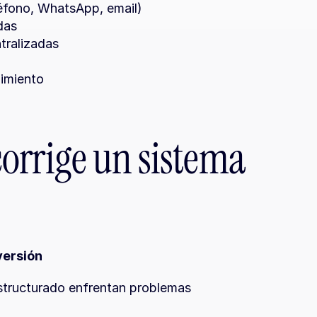
léfono, WhatsApp, email)
das
tralizadas
dimiento
orrige un sistema 
versión
structurado enfrentan problemas 