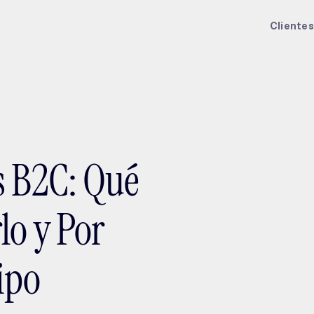
ptMX 2026
Clientes
s B2C: Qué
lo y Por
ipo