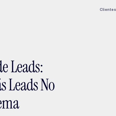
ptMX 2026
Clientes
de Leads:
s Leads No
lema