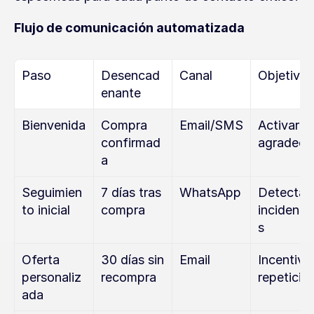
Flujo de comunicación automatizada
Paso
Desencad
Canal
Objetivo
enante
Bienvenida
Compra 
Email/SMS
Activar y 
confirmad
agradece
a
Seguimien
7 días tras 
WhatsApp
Detectar 
to inicial
compra
incidenci
s
Oferta 
30 días sin 
Email
Incentivar
personaliz
recompra
repetició
ada