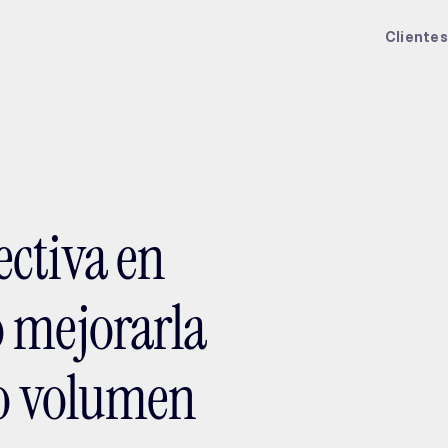
ptMX 2026
Clientes
ctiva en
 mejorarla
to volumen