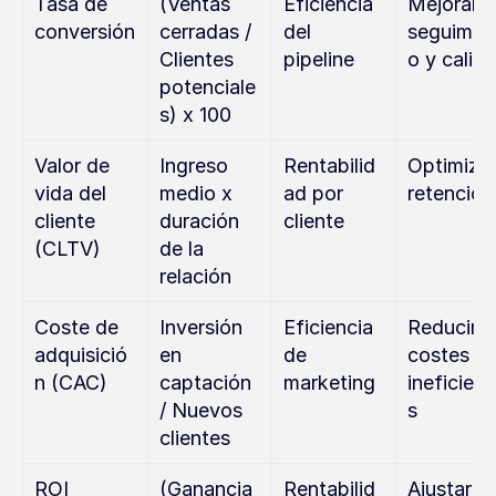
Tasa de 
(Ventas 
Eficiencia 
Mejorar 
conversión
cerradas / 
del 
seguimie
Clientes 
pipeline
o y calid
potenciale
s) x 100
Valor de 
Ingreso 
Rentabilid
Optimizar
vida del 
medio x 
ad por 
retención
cliente 
duración 
cliente
(CLTV)
de la 
relación
Coste de 
Inversión 
Eficiencia 
Reducir 
adquisició
en 
de 
costes 
n (CAC)
captación 
marketing
ineficient
/ Nuevos 
s
clientes
ROI
(Ganancia
Rentabilid
Ajustar 