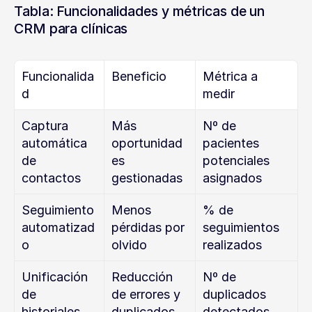
Tabla: Funcionalidades y métricas de un 
CRM para clínicas
Funcionalida
Beneficio
Métrica a 
d
medir
Captura 
Más 
Nº de 
automática 
oportunidad
pacientes 
de 
es 
potenciales 
contactos
gestionadas
asignados
Seguimiento 
Menos 
% de 
automatizad
pérdidas por 
seguimientos 
o
olvido
realizados
Unificación 
Reducción 
Nº de 
de 
de errores y 
duplicados 
historiales
duplicados
detectados