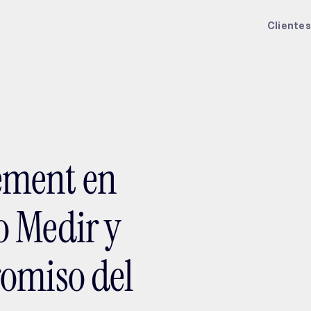
ptMX 2026
Clientes
ement en
o Medir y
omiso del