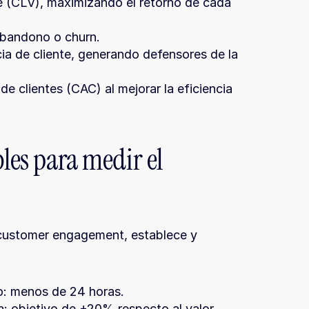
te (CLV), maximizando el retorno de cada 
 abandono o churn.
a de cliente, generando defensores de la 
e clientes (CAC) al mejorar la eficiencia 
les para medir el 
e customer engagement, establece y 
o: menos de 24 horas.
 objetivo de +20% respecto al valor 