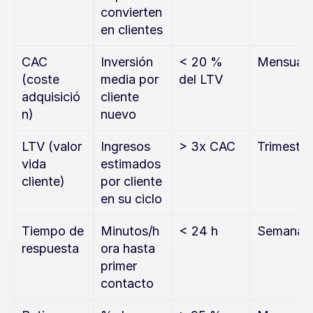
convierten 
en clientes
CAC 
Inversión 
< 20 % 
Mensual
(coste 
media por 
del LTV
adquisició
cliente 
n)
nuevo
LTV (valor 
Ingresos 
> 3x CAC
Trimestra
vida 
estimados 
cliente)
por cliente 
en su ciclo
Tiempo de 
Minutos/h
< 24 h
Semanal
respuesta
ora hasta 
primer 
contacto