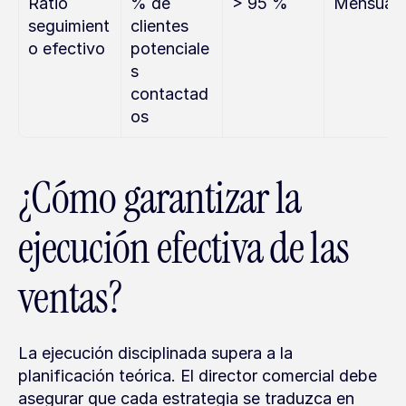
Ratio 
% de 
> 95 %
Mensual
seguimient
clientes 
o efectivo
potenciale
s 
contactad
os
¿Cómo garantizar la 
ejecución efectiva de las 
ventas?
La ejecución disciplinada supera a la 
planificación teórica. El director comercial debe 
asegurar que cada estrategia se traduzca en 