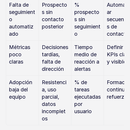
Falta de 
Prospecto
% 
Automati
seguimient
s sin 
prospecto
ar 
o 
contacto 
s sin 
secuenci
automatiz
posterior
seguimient
s de 
ado
o
contacto
Métricas 
Decisiones 
Tiempo 
Definir 
poco 
tardías, 
medio de 
KPIs clave
claras
falta de 
reacción a 
y visibles
dirección
alertas
Adopción 
Resistenci
% de 
Formación
baja del 
a, uso 
tareas 
continua y
equipo
parcial, 
ejecutadas 
refuerzo
datos 
por 
incomplet
usuario
os