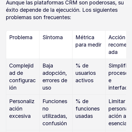
Aunque las plataformas CRM son poderosas, su 
éxito depende de la ejecución. Los siguientes 
problemas son frecuentes:
Problema
Síntoma
Métrica 
Acción 
para medir
recomen
ada
Complejid
Baja 
% de 
Simplifica
ad de 
adopción, 
usuarios 
procesos 
configurac
errores de 
activos
e 
ión
uso
interface
Personaliz
Funciones 
% de 
Limitar 
ación 
no 
funciones 
personali
excesiva
utilizadas, 
usadas
ación a lo 
confusión
esencial