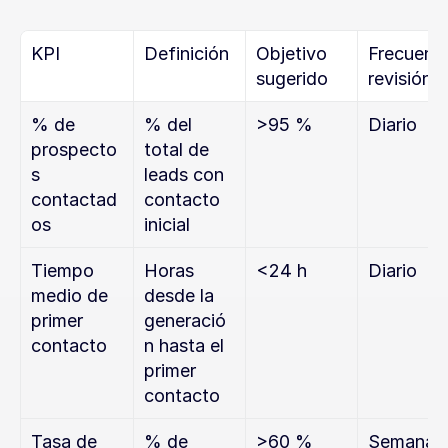
KPI
Definición
Objetivo 
Frecuenci
sugerido
revisión
% de 
% del 
>95 %
Diario
prospecto
total de 
s 
leads con 
contactad
contacto 
os
inicial
Tiempo 
Horas 
<24 h
Diario
medio de 
desde la 
primer 
generació
contacto
n hasta el 
primer 
contacto
Tasa de 
% de 
>60 %
Semanal