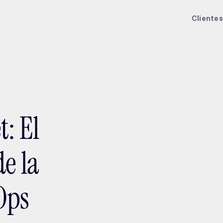
ptMX 2026
Clientes
t: El
de la
Ops