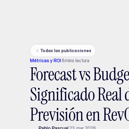
Ada
Todas las publicaciones
Métricas y ROI
8
mins lectura
Forecast vs Budge
Significado Real 
Previsión en Rev
Pablo Pascual
23 mar 2026