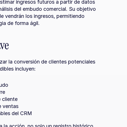
timar ingresos futuros a partir de datos 
nálisis del embudo comercial. Su objetivo 
 vendrán los ingresos, permitiendo 
gia de forma ágil.
ave
ar la conversión de clientes potenciales 
dibles incluyen:
budo
rre
 cliente
e ventas
ables del CRM
 la acción, no solo un registro histórico.