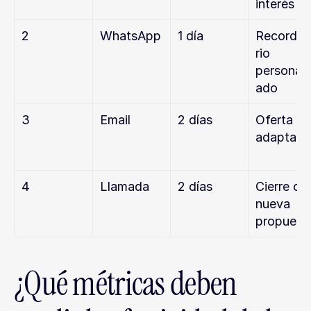
interés
2
WhatsApp
1 día
Recordat
rio 
personali
ado
3
Email
2 días
Oferta 
adaptada
4
Llamada
2 días
Cierre o 
nueva 
propuest
¿Qué métricas deben 