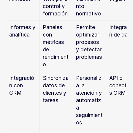
control y 
nto 
formación
normativo
Informes y 
Paneles 
Permite 
Integraci
analítica
con 
optimizar 
n de dat
métricas 
procesos 
de 
y detectar 
rendimient
problemas
o
Integració
Sincroniza 
Personaliz
API o 
n con 
datos de 
a la 
conector
CRM
clientes y 
atención y 
s CRM
tareas
automatiz
a 
seguimient
os