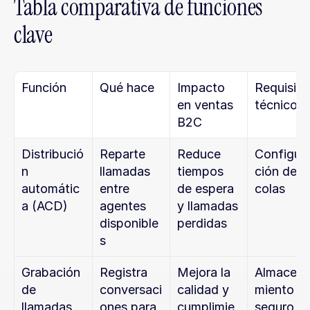
Tabla comparativa de funciones 
clave
Función
Qué hace
Impacto 
Requisito 
en ventas 
técnico
B2C
Distribució
Reparte 
Reduce 
Configur
n 
llamadas 
tiempos 
ción de 
automátic
entre 
de espera 
colas
a (ACD)
agentes 
y llamadas 
disponible
perdidas
s
Grabación 
Registra 
Mejora la 
Almacen
de 
conversaci
calidad y 
miento 
llamadas
ones para 
cumplimie
seguro