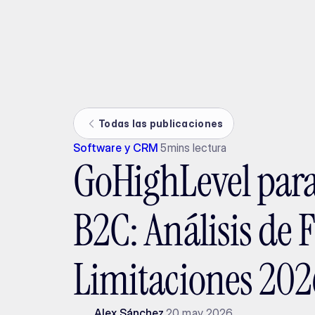
Ada
Todas las publicaciones
Software y CRM
5
mins lectura
GoHighLevel para
B2C: Análisis de 
Limitaciones 202
Alex Sánchez
20 may 2026