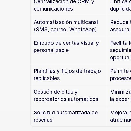
Centralización de CRM y 
Unifica d
comunicaciones
duplicid
Automatización multicanal 
Reduce t
(SMS, correo, WhatsApp)
asegura
Embudo de ventas visual y 
Facilita 
personalizable
seguimie
oportun
Plantillas y flujos de trabajo 
Permite 
replicables
procesos
Gestión de citas y 
Minimiza
recordatorios automáticos
la experi
Solicitud automatizada de 
Mejora la
reseñas
atrae n