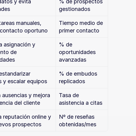
atos y evita 
% de prospectos 
ades
gestionados
areas manuales, 
Tiempo medio de 
 contacto oportuno
primer contacto
la asignación y 
% de 
nto de 
oportunidades 
idades
avanzadas
estandarizar 
% de embudos 
 y escalar equipos
replicados
 ausencias y mejora 
Tasa de 
encia del cliente
asistencia a citas
 reputación online y 
Nº de reseñas 
uevos prospectos
obtenidas/mes