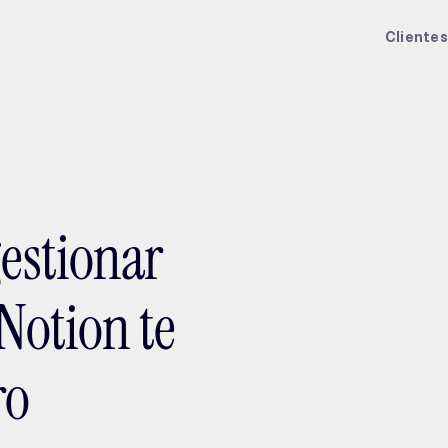
ptMX 2026
Clientes
gestionar
 Notion te
ro