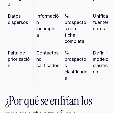
a
Datos 
Informació
% 
Unificar 
dispersos
n 
prospecto
fuentes d
incomplet
s con 
datos
a
ficha 
completa
Falta de 
Contactos 
% 
Definir 
priorizació
no 
prospecto
modelo de
n
calificados
s 
clasificac
clasificado
ón
s
¿Por qué se enfrían los 