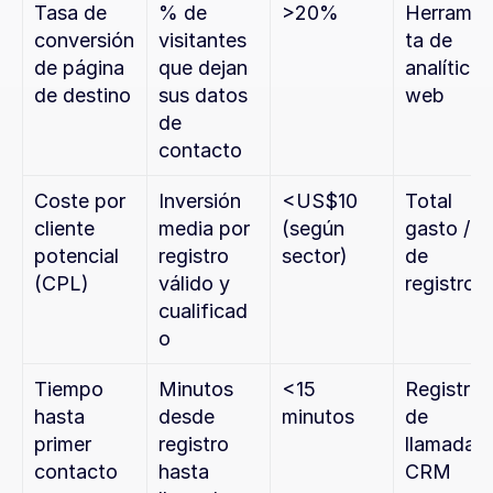
Tasa de 
% de 
>20%
Herramie
conversión 
visitantes 
ta de 
de página 
que dejan 
analítica 
de destino
sus datos 
web
de 
contacto
Coste por 
Inversión 
<US$10 
Total 
cliente 
media por 
(según 
gasto / nº
potencial 
registro 
sector)
de 
(CPL)
válido y 
registros
cualificad
o
Tiempo 
Minutos 
<15 
Registro 
hasta 
desde 
minutos
de 
primer 
registro 
llamadas 
contacto
hasta 
CRM