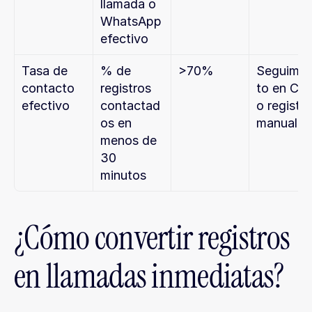
llamada o 
WhatsApp 
efectivo
Tasa de 
% de 
>70%
Seguimie
contacto 
registros 
to en CR
efectivo
contactad
o registro 
os en 
manual
menos de 
30 
minutos
¿Cómo convertir registros 
en llamadas inmediatas?