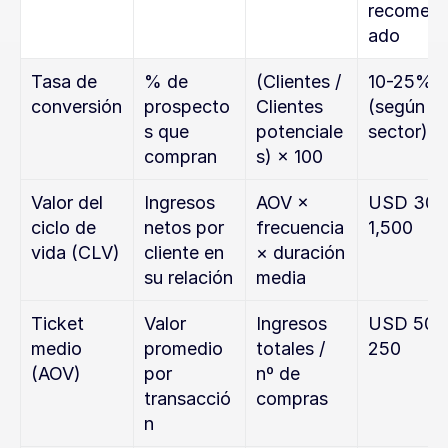
recomen
ado
Tasa de 
% de 
(Clientes / 
10-25% 
conversión
prospecto
Clientes 
(según 
s que 
potenciale
sector)
compran
s) × 100
Valor del 
Ingresos 
AOV × 
USD 300
ciclo de 
netos por 
frecuencia 
1,500
vida (CLV)
cliente en 
× duración 
su relación
media
Ticket 
Valor 
Ingresos 
USD 50-
medio 
promedio 
totales / 
250
(AOV)
por 
nº de 
transacció
compras
n