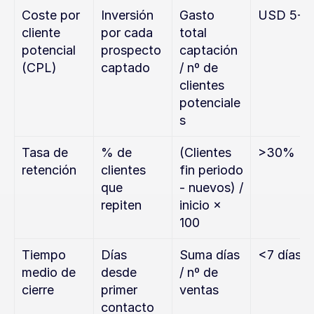
Coste por 
Inversión 
Gasto 
USD 5-3
cliente 
por cada 
total 
potencial 
prospecto 
captación 
(CPL)
captado
/ nº de 
clientes 
potenciale
s
Tasa de 
% de 
(Clientes 
>30%
retención
clientes 
fin periodo 
que 
- nuevos) / 
repiten
inicio × 
100
Tiempo 
Días 
Suma días 
<7 días
medio de 
desde 
/ nº de 
cierre
primer 
ventas
contacto 