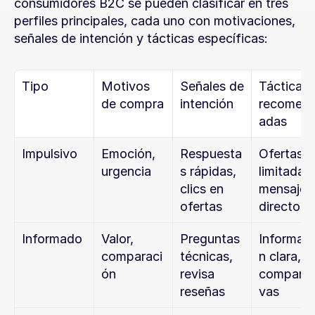
consumidores B2C se pueden clasificar en tres 
perfiles principales, cada uno con motivaciones, 
señales de intención y tácticas específicas:
Tipo
Motivos 
Señales de 
Tácticas 
de compra
intención
recomen
adas
Impulsivo
Emoción, 
Respuesta
Ofertas 
urgencia
s rápidas, 
limitadas, 
clics en 
mensajes 
ofertas
directos
Informado
Valor, 
Preguntas 
Informac
comparaci
técnicas, 
n clara, 
ón
revisa 
comparat
reseñas
vas