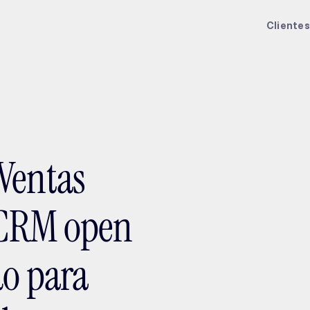
ptMX 2026
Clientes
Ventas
l CRM open
do para