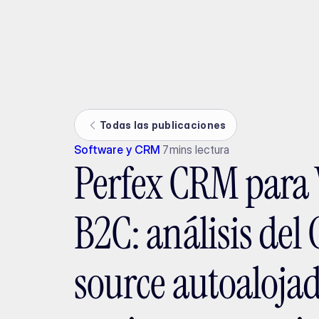
Ada
Todas las publicaciones
Software y CRM
7
mins lectura
Perfex CRM para 
B2C: análisis de
source autoaloja