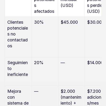
s 
(USD)
s perdidos
afectados
(USD)
Clientes 
30%
$45.000
$30.000
potenciale
s no 
contactad
os
Seguimien
20%
—
$14.000
to 
ineficiente
Mejora 
—
$2.000 
$7.200 
con 
(mantenim
adicional
sistema de 
iento) + 
s/mes