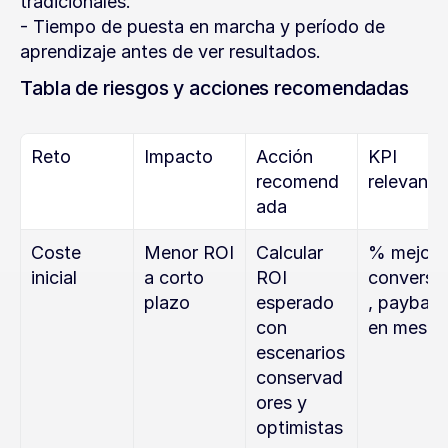
tradicionales.
- Tiempo de puesta en marcha y período de 
aprendizaje antes de ver resultados.
Tabla de riesgos y acciones recomendadas
Reto
Impacto
Acción 
KPI 
recomend
relevante
ada
Coste 
Menor ROI 
Calcular 
% mejora 
inicial
a corto 
ROI 
conversi
plazo
esperado 
, payback
con 
en meses
escenarios 
conservad
ores y 
optimistas