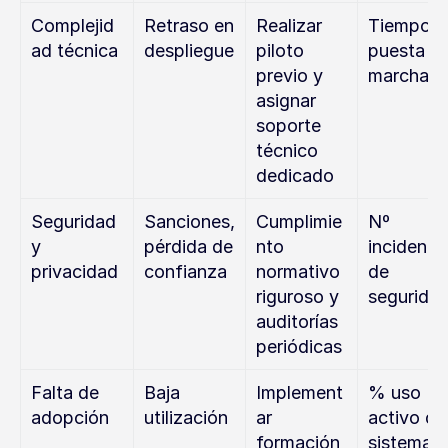
Complejid
Retraso en 
Realizar 
Tiempo d
ad técnica
despliegue
piloto 
puesta en
previo y 
marcha
asignar 
soporte 
técnico 
dedicado
Seguridad 
Sanciones, 
Cumplimie
Nº 
y 
pérdida de 
nto 
incidentes
privacidad
confianza
normativo 
de 
riguroso y 
segurida
auditorías 
periódicas
Falta de 
Baja 
Implement
% uso 
adopción
utilización
ar 
activo del
formación 
sistema