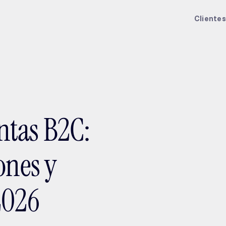
ptMX 2026
Clientes
ntas B2C:
ones y
2026