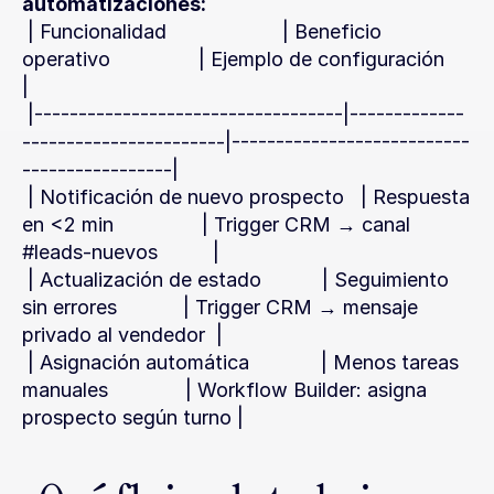
automatizaciones:
 | Funcionalidad                     | Beneficio 
operativo                | Ejemplo de configuración                   
|
 |-----------------------------------|-------------
-----------------------|---------------------------
-----------------|
 | Notificación de nuevo prospecto   | Respuesta 
en <2 min                | Trigger CRM → canal 
#leads-nuevos          |
 | Actualización de estado           | Seguimiento 
sin errores            | Trigger CRM → mensaje 
privado al vendedor  |
 | Asignación automática             | Menos tareas 
manuales              | Workflow Builder: asigna 
prospecto según turno |