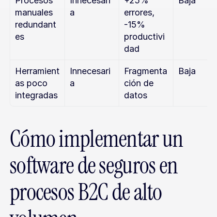
Procesos 
Innecesari
+25% 
Baja
manuales 
a
errores, 
redundant
-15% 
es
productivi
dad
Herramient
Innecesari
Fragmenta
Baja
as poco 
a
ción de 
integradas
datos
Cómo implementar un 
software de seguros en 
procesos B2C de alto 