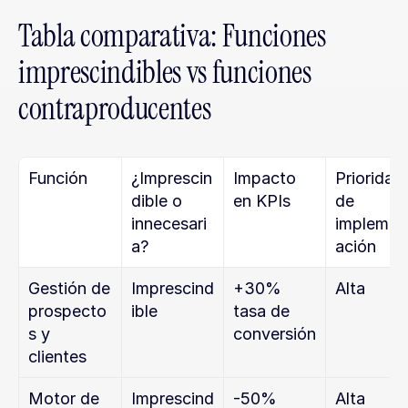
Tabla comparativa: Funciones 
imprescindibles vs funciones 
contraproducentes
Función
¿Imprescin
Impacto 
Prioridad 
dible o 
en KPIs
de 
innecesari
implemen
a?
ación
Gestión de 
Imprescind
+30% 
Alta
prospecto
ible
tasa de 
s y 
conversión
clientes
Motor de 
Imprescind
-50% 
Alta