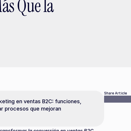
ás Que la
Share Article
ting en ventas B2C: funciones, 
r procesos que mejoran 
ransformar la conversión en ventas B2C 