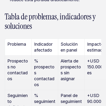
Tabla de problemas, indicadores y 
soluciones
Problema
Indicador 
Solución 
Impacto 
afectado
en panel
estimado
Prospecto
% 
Alerta de 
+USD 
s no 
prospecto
prospecto
150.000/
contactad
s 
s sin 
es
os
contactad
asignar
os
Seguimien
% 
Panel de 
+USD 
to 
seguimient
seguimient
90.000/