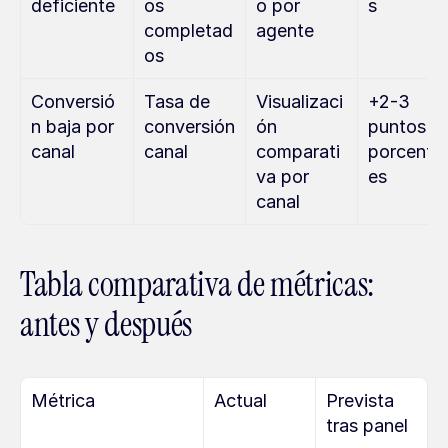
deficiente
os 
o por 
s
completad
agente
os
Conversió
Tasa de 
Visualizaci
+2-3 
n baja por 
conversión 
ón 
puntos 
canal
canal
comparati
porcentu
va por 
es
canal
Tabla comparativa de métricas: 
antes y después
Métrica
Actual
Prevista 
tras panel