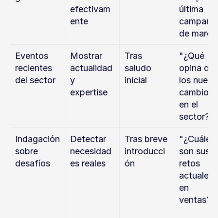
efectivam
última 
ente
campaña 
de marca
Eventos 
Mostrar 
Tras 
"¿Qué 
recientes 
actualidad 
saludo 
opina de 
del sector
y 
inicial
los nuevo
expertise
cambios 
en el 
sector?"
Indagación 
Detectar 
Tras breve 
"¿Cuáles 
sobre 
necesidad
introducci
son sus 
desafíos
es reales
ón
retos 
actuales 
en 
ventas?"