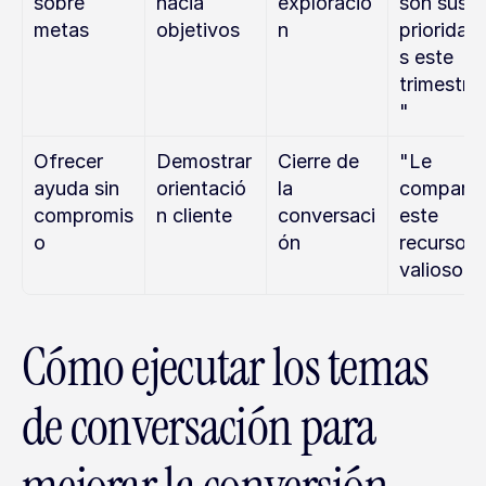
sobre 
hacia 
exploració
son sus 
metas
objetivos
n
prioridad
s este 
trimestre
"
Ofrecer 
Demostrar 
Cierre de 
"Le 
ayuda sin 
orientació
la 
comparto
compromis
n cliente
conversaci
este 
o
ón
recurso 
valioso."
Cómo ejecutar los temas 
de conversación para 