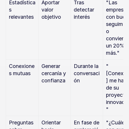
Estadística
Aportar 
Tras 
"Las 
s 
valor 
detectar 
empresas 
relevantes
objetivo
interés
con buen 
seguimie
o 
convierten
un 20% 
más."
Conexione
Generar 
Durante la 
"
s mutuas
cercanía y 
conversaci
[Conexió
confianza
ón
] me habló
de su 
proyecto 
innovador
"
Preguntas 
Orientar 
En fase de 
"¿Cuáles 