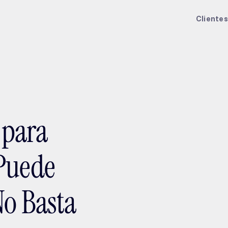
ptMX 2026
Clientes
 para
 Puede
No Basta