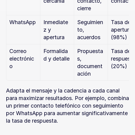
cercanía
contacto, 
contacto
cierre
WhatsApp
Inmediate
Seguimien
Tasa de 
z y 
to, 
apertura 
apertura
acuerdos
(98%)
Correo 
Formalida
Propuesta
Tasa de 
electrónic
d y detalle
s, 
respuesta
o
document
(20%)
ación
Adapta el mensaje y la cadencia a cada canal 
para maximizar resultados. Por ejemplo, combina 
un primer contacto telefónico con seguimiento 
por WhatsApp para aumentar significativamente 
la tasa de respuesta.