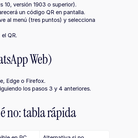
10, versión 1903 o superior).
arecerá un código QR en pantalla.
e al menú (tres puntos) y selecciona 
 el QR.
atsApp Web)
, Edge o Firefox.
guiendo los pasos 3 y 4 anteriores.
é no: tabla rápida
ible en PC
Alternativa si no