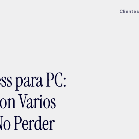
ptMX 2026
Clientes
s para PC:
con Varios
No Perder