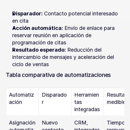
Disparador:
 Contacto potencial interesado 
en cita
Acción automática:
 Envío de enlace para 
reservar reunión en aplicación de 
programación de citas
Resultado esperado:
 Reducción del 
intercambio de mensajes y aceleración del 
ciclo de ventas
Tabla comparativa de automatizaciones
Automatiz
Disparado
Herramien
Resultado
ación
r
tas 
medible
integradas
Asignación 
Nuevo 
CRM, 
Tiempo d
automatiz
contacto 
integrador 
respuesta