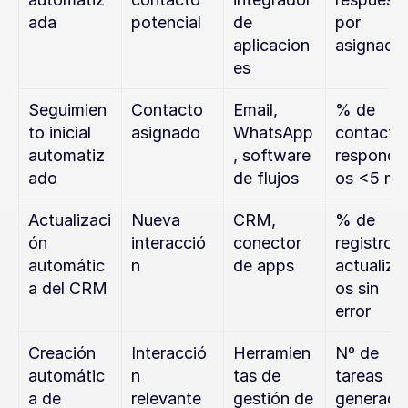
ada
potencial
de 
por 
aplicacion
asignaci
es
Seguimien
Contacto 
Email, 
% de 
to inicial 
asignado
WhatsApp
contactos
automatiz
, software 
respondi
ado
de flujos
os <5 mi
Actualizaci
Nueva 
CRM, 
% de 
ón 
interacció
conector 
registros 
automátic
n
de apps
actualiza
a del CRM
os sin 
error
Creación 
Interacció
Herramien
Nº de 
automátic
n 
tas de 
tareas 
a de 
relevante
gestión de 
generadas