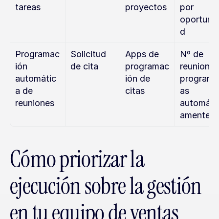
tareas
proyectos
por 
oportuni
d
Programac
Solicitud 
Apps de 
Nº de 
ión 
de cita
programac
reuniones 
automátic
ión de 
program
a de 
citas
as 
reuniones
automáti
amente
Cómo priorizar la 
ejecución sobre la gestión 
en tu equipo de ventas