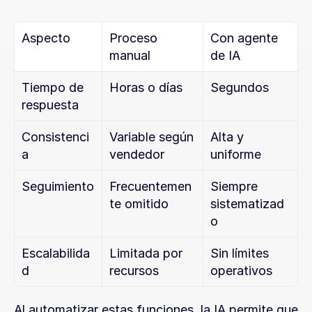
Aspecto
Proceso 
Con agente 
manual
de IA
Tiempo de 
Horas o días
Segundos
respuesta
Consistenci
Variable según 
Alta y 
a
vendedor
uniforme
Seguimiento
Frecuentemen
Siempre 
te omitido
sistematizad
o
Escalabilida
Limitada por 
Sin límites 
d
recursos
operativos
Al automatizar estas funciones, la IA permite que 