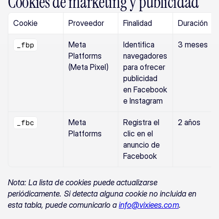
Cookies de marketing y publicidad
Cookie
Proveedor
Finalidad
Duración
Meta 
Identifica 
3 meses
_fbp
Platforms 
navegadores 
(Meta Pixel)
para ofrecer 
publicidad 
en Facebook 
e Instagram
Meta 
Registra el 
2 años
_fbc
Platforms
clic en el 
anuncio de 
Facebook
Nota: La lista de cookies puede actualizarse 
periódicamente. Si detecta alguna cookie no incluida en 
esta tabla, puede comunicarlo a 
info@vixiees.com
.