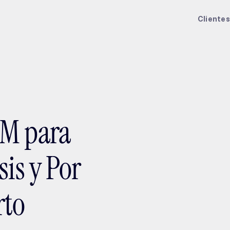
ptMX 2026
Clientes
RM para
sis y Por
rto