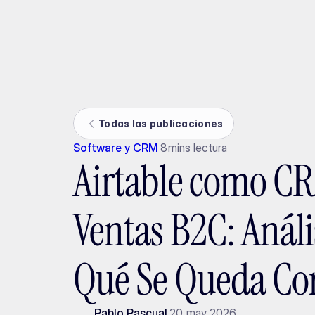
Ada
Todas las publicaciones
Software y CRM
8
mins lectura
Airtable como C
Ventas B2C: Análi
Qué Se Queda Co
Pablo Pascual
20 may 2026