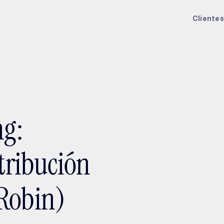
ptMX 2026
Clientes
ng:
stribución
 Robin)