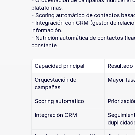
- Orquestación de campañas multicanal q
plataformas.
- Scoring automático de contactos basa
- Integración con CRM (gestor de relacion
información.
- Nutrición automática de contactos (le
constante.
Capacidad principal
Resultado
Orquestación de 
Mayor tasa
campañas
Scoring automático
Priorizaci
Integración CRM
Seguimiento
duplicidad