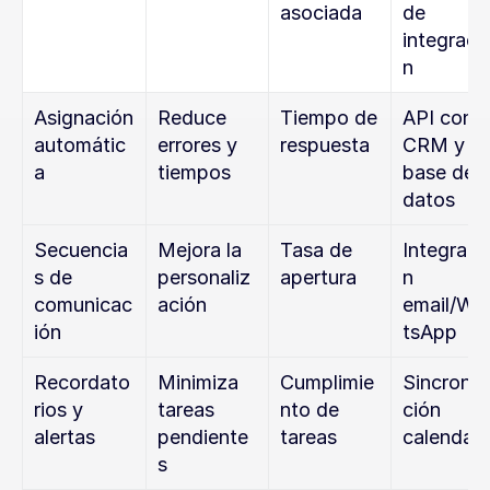
asociada
de 
integraci
n
Asignación 
Reduce 
Tiempo de 
API con 
automátic
errores y 
respuesta
CRM y 
a
tiempos
base de 
datos
Secuencia
Mejora la 
Tasa de 
Integraci
s de 
personaliz
apertura
n 
comunicac
ación
email/Wh
ión
tsApp
Recordato
Minimiza 
Cumplimie
Sincroniz
rios y 
tareas 
nto de 
ción 
alertas
pendiente
tareas
calendari
s