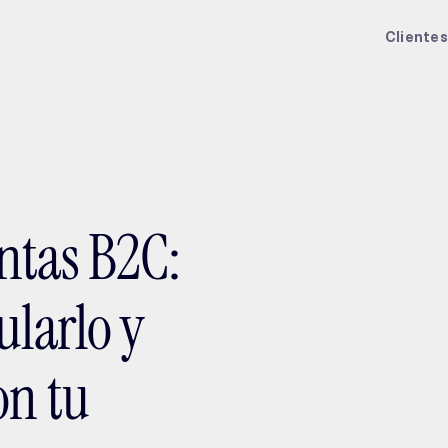
ptMX 2026
Clientes
ntas B2C:
ularlo y
on tu