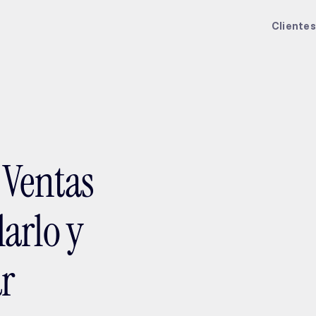
ptMX 2026
Clientes
 Ventas
arlo y
r