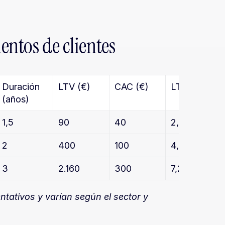
entos de clientes
Duración 
LTV (€)
CAC (€)
LTV:CAC
(años)
1,5
90
40
2,3
2
400
100
4,0
3
2.160
300
7,2
ntativos y varían según el sector y 