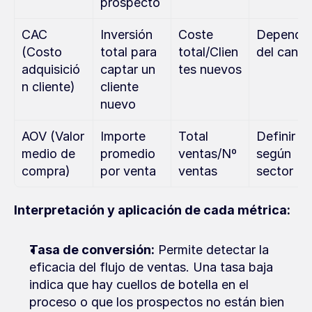
prospecto
CAC 
Inversión 
Coste 
Depende 
(Costo 
total para 
total/Clien
del canal
adquisició
captar un 
tes nuevos
n cliente)
cliente 
nuevo
AOV (Valor 
Importe 
Total 
Definir 
medio de 
promedio 
ventas/Nº 
según 
compra)
por venta
ventas
sector
Interpretación y aplicación de cada métrica:
Tasa de conversión:
 Permite detectar la 
eficacia del flujo de ventas. Una tasa baja 
indica que hay cuellos de botella en el 
proceso o que los prospectos no están bien 