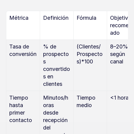
Métrica
Definición
Fórmula
Objetivo 
recomen
ado
Tasa de 
% de 
(Clientes/
8–20% 
conversión
prospecto
Prospecto
según 
s 
s)*100
canal
convertido
s en 
clientes
Tiempo 
Minutos/h
Tiempo 
<1 hora
hasta 
oras 
medio
primer 
desde 
contacto
recepción 
del 