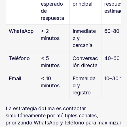
esperado 
principal
respuesta
de 
estimada
respuesta
WhatsApp
< 2 
Inmediate
60–80 %
minutos
z y 
cercanía
Teléfono
< 5 
Conversac
40–60 %
minutos
ión directa
Email
< 10 
Formalida
10–30 %
minutos
d y 
registro
La estrategia óptima es contactar 
simultáneamente por múltiples canales, 
priorizando WhatsApp y teléfono para maximizar 