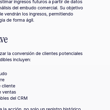
timar ingresos futuros a partir de datos 
nálisis del embudo comercial. Su objetivo 
 vendrán los ingresos, permitiendo 
gia de forma ágil.
ave
ar la conversión de clientes potenciales 
dibles incluyen:
budo
rre
 cliente
e ventas
ables del CRM
 la acción, no solo un registro histórico.