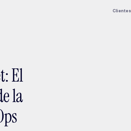
ptMX 2026
Clientes
t: El
de la
Ops