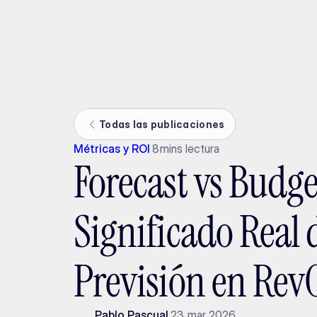
Ada
Todas las publicaciones
Métricas y ROI
8
mins lectura
Forecast vs Budge
Significado Real 
Previsión en Rev
Pablo Pascual
23 mar 2026