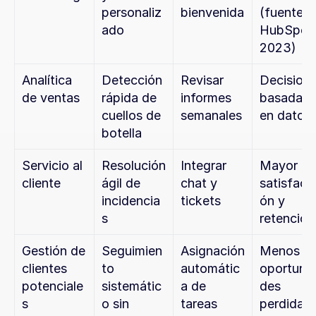
personaliz
bienvenida
(fuente: 
ado
HubSpot,
2023)
Analítica 
Detección 
Revisar 
Decisione
de ventas
rápida de 
informes 
basadas 
cuellos de 
semanales
en datos
botella
Servicio al 
Resolución 
Integrar 
Mayor 
cliente
ágil de 
chat y 
satisfacc
incidencia
tickets
ón y 
s
retención
Gestión de 
Seguimien
Asignación 
Menos 
clientes 
to 
automátic
oportuni
potenciale
sistemátic
a de 
des 
s
o sin 
tareas
perdidas