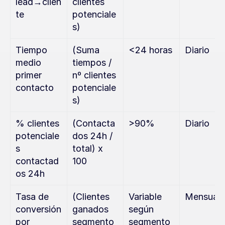
lead→clien
clientes 
te
potenciale
s)
Tiempo 
(Suma 
<24 horas
Diario
medio 
tiempos / 
primer 
nº clientes 
contacto
potenciale
s)
% clientes 
(Contacta
>90%
Diario
potenciale
dos 24h / 
s 
total) x 
contactad
100
os 24h
Tasa de 
(Clientes 
Variable 
Mensual
conversión 
ganados 
según 
por 
segmento 
segmento