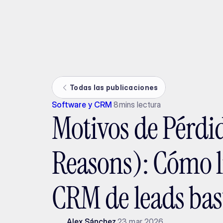
Ada
Todas las publicaciones
Software y CRM
8
mins lectura
Motivos de Pérdi
Reasons): Cómo l
CRM de leads ba
Alex Sánchez
23 mar 2026