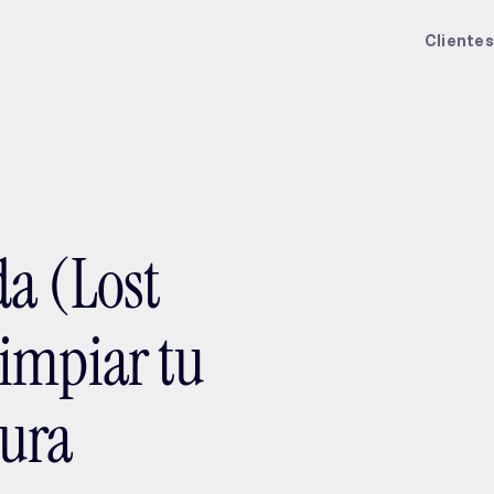
ptMX 2026
Clientes
da (Lost
impiar tu
sura