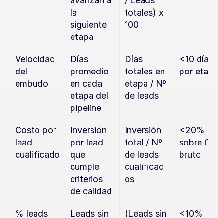
avanzan a 
/ Leads 
la 
totales) x 
siguiente 
100
etapa
Velocidad 
Días 
Días 
<10 días 
del 
promedio 
totales en 
por etap
embudo
en cada 
etapa / Nº 
etapa del 
de leads
pipeline
Costo por 
Inversión 
Inversión 
<20% 
lead 
por lead 
total / Nº 
sobre CPL
cualificado
que 
de leads 
bruto
cumple 
cualificad
criterios 
os
de calidad
% leads 
Leads sin 
(Leads sin 
<10%