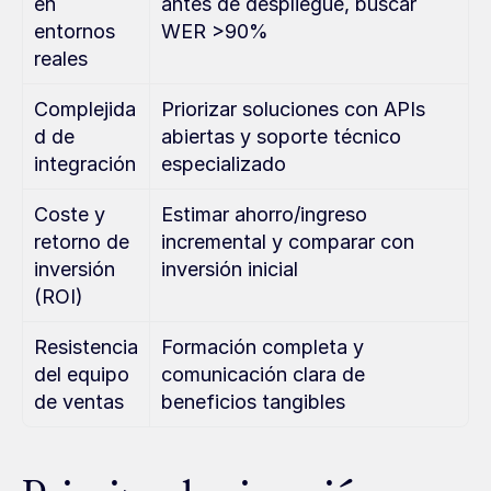
en 
antes de despliegue, buscar 
entornos 
WER >90%
reales
Complejida
Priorizar soluciones con APIs 
d de 
abiertas y soporte técnico 
integración
especializado
Coste y 
Estimar ahorro/ingreso 
retorno de 
incremental y comparar con 
inversión 
inversión inicial
(ROI)
Resistencia 
Formación completa y 
del equipo 
comunicación clara de 
de ventas
beneficios tangibles