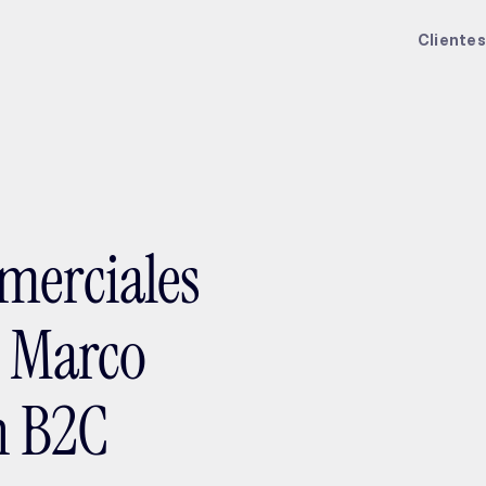
ptMX 2026
Clientes
merciales
s, Marco
n B2C