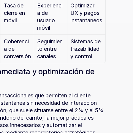
Tasa de 
Experienci
Optimizar 
cierre en 
a de 
UX y pagos 
móvil
usuario 
instantáneos
móvil
Coherenci
Seguimien
Sistemas de 
a de 
to entre 
trazabilidad 
conversión
canales
y control
mediata y optimización de 
nsaccionales que permiten al cliente 
nstantánea sin necesidad de interacción 
ión, que suele situarse entre el 2% y el 5% 
andono del carrito; la mejor práctica es 
sos innecesarios y automatizar el 
s mediante recordatorios estratégicos.